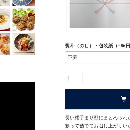
熨斗（のし）・包装紙（+86円
長い麺手まり型にまとめられ
割って茹でてお召し上がりい