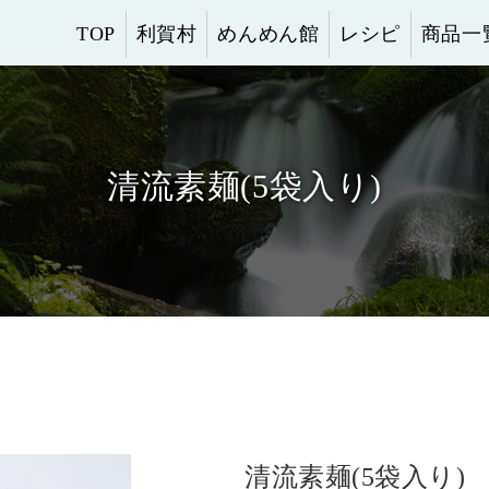
TOP
利賀村
めんめん館
レシピ
商品一
清流素麺(5袋入り)
清流素麺(5袋入り)