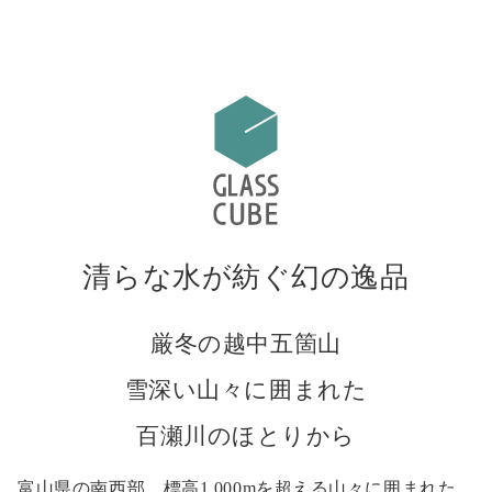
清らな水が紡ぐ幻の逸品
厳冬の越中五箇山
雪深い山々に囲まれた
百瀬川のほとりから
富山県の南西部、標高1,000mを超える山々に囲まれた、