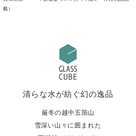
載）
清らな水が紡ぐ幻の逸品
厳冬の越中五箇山
雪深い山々に囲まれた